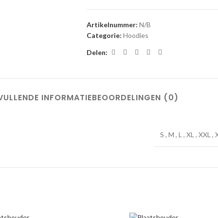
Artikelnummer:
N/B
Categorie:
Hoodies
Delen:
VULLENDE INFORMATIE
BEOORDELINGEN (0)
S
,
M
,
L
,
XL
,
XXL
,