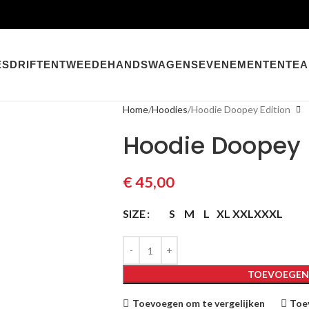
ES
DRIFTEN
TWEEDEHANDSWAGENS
EVENEMENTEN
TE
Home
Hoodies
Hoodie Doopey Edition
Hoodie Doopey 
€
45,00
SIZE
S
M
L
XL
XXL
XXXL
TOEVOEGEN
Toevoegen om te vergelijken
Toev