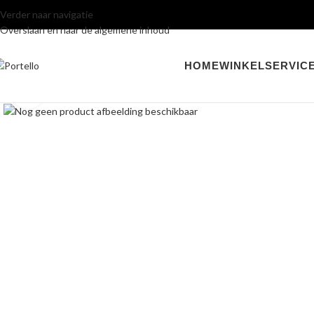
Verder naar navigatie
Overslaan en naar de algemene inhoud
HOME
WINKEL
SERVIC
Klik om te vergroten