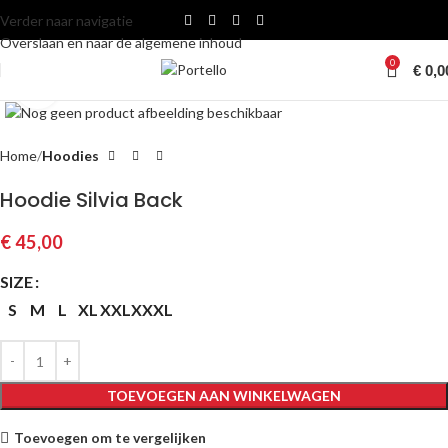
Verder naar navigatie
Overslaan en naar de algemene inhoud
0
€
0,0
Klik om te vergroten
Home
Hoodies
Hoodie Silvia Back
€
45,00
SIZE
S
M
L
XL
XXL
XXXL
TOEVOEGEN AAN WINKELWAGEN
Toevoegen om te vergelijken